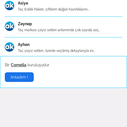
Asiye
Taç Evlilik Paketi, çiftlerin düğün hazırlıklarını...
Zeynep
Taç markası çeyiz setleri anlamında çok sayıda seç...
Ayhan
Taç çeyiz setleri, özenle seçilmiş detaylarıyla ev...
Bir
Cornella
kuruluşudur.
Esra
Taç, adını kaliteli modern tasarımları ve dünya tr...
Anladım !
Bilge
Taç tencere setleri, mutfaklarda şıklık ve işlevse...
Serkan
Evlilik, hayatın en özel ve anlamlı adımlarından b...