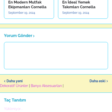
En Modern Mutfak
En İdeal Yemek
Ekipmanları Cornella
Takımları Cornella
September 19, 2024
September 19, 2024
Yorum Gönder
Daha yeni
Daha eski
Dekoratif Ürünler
|
Banyo Aksesuarları
|
Taç Tanıtım
Yükleniyor...