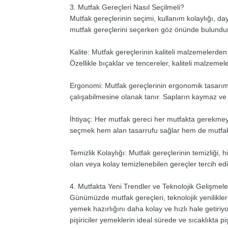
3. Mutfak Gereçleri Nasıl Seçilmeli?
Mutfak gereçlerinin seçimi, kullanım kolaylığı, daya
mutfak gereçlerini seçerken göz önünde bulundur
Kalite: Mutfak gereçlerinin kaliteli malzemelerde
Özellikle bıçaklar ve tencereler, kaliteli malzemel
Ergonomi: Mutfak gereçlerinin ergonomik tasarıma 
çalışabilmesine olanak tanır. Sapların kaymaz ve r
İhtiyaç: Her mutfak gereci her mutfakta gerekmeye
seçmek hem alan tasarrufu sağlar hem de mutfakt
Temizlik Kolaylığı: Mutfak gereçlerinin temizliği,
olan veya kolay temizlenebilen gereçler tercih edil
4. Mutfakta Yeni Trendler ve Teknolojik Gelişmele
Günümüzde mutfak gereçleri, teknolojik yeniliklerle
yemek hazırlığını daha kolay ve hızlı hale getiriyor
pişiriciler yemeklerin ideal sürede ve sıcaklıkta p