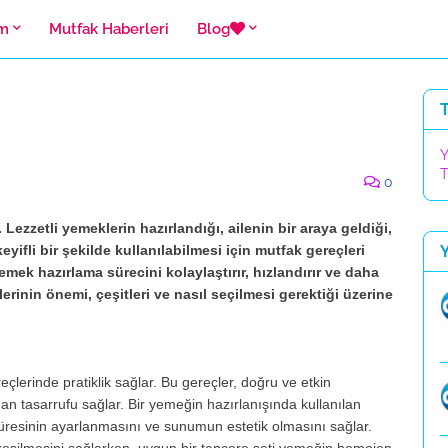
ım
Mutfak Haberleri
Blog
T
Y
T
0
 Lezzetli yemeklerin hazırlandığı, ailenin bir araya geldiği,
keyifli bir şekilde kullanılabilmesi için mutfak gereçleri
emek hazırlama sürecini kolaylaştırır, hızlandırır ve daha
lerinin önemi, çeşitleri ve nasıl seçilmesi gerektiği üzerine
çlerinde pratiklik sağlar. Bu gereçler, doğru ve etkin
aman tasarrufu sağlar. Bir yemeğin hazırlanışında kullanılan
üresinin ayarlanmasını ve sunumun estetik olmasını sağlar.