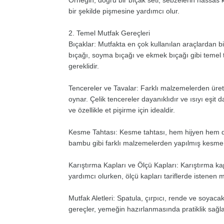
Örneğin, doğru bir bıçak seti, sebzelerin hassas
bir şekilde pişmesine yardımcı olur.
2. Temel Mutfak Gereçleri
Bıçaklar: Mutfakta en çok kullanılan araçlardan biri
bıçağı, soyma bıçağı ve ekmek bıçağı gibi temel tü
gereklidir.
Tencereler ve Tavalar: Farklı malzemelerden üretil
oynar. Çelik tencereler dayanıklıdır ve ısıyı eşit 
ve özellikle et pişirme için idealdir.
Kesme Tahtası: Kesme tahtası, hem hijyen hem de
bambu gibi farklı malzemelerden yapılmış kesme t
Karıştırma Kapları ve Ölçü Kapları: Karıştırma ka
yardımcı olurken, ölçü kapları tariflerde istenen 
Mutfak Aletleri: Spatula, çırpıcı, rende ve soyacak 
gereçler, yemeğin hazırlanmasında pratiklik sağl