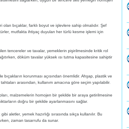
 kesilmesini sağlarken, uygun bir tencere seti yemeğin homojen
 olan bıçaklar, farklı boyut ve işlevlere sahip olmalıdır. Şef
rler, mutfakta ihtiyaç duyulan her türlü kesme işlemi için
en tencereler ve tavalar, yemeklerin pişirilmesinde kritik rol
dağıtırken, döküm tavalar yüksek ısı tutma kapasitesine sahiptir
 bıçakların korunması açısından önemlidir. Ahşap, plastik ve
ahtaları arasından, kullanım amacına göre seçim yapılabilir.
pları, malzemelerin homojen bir şekilde bir araya getirilmesine
miktarların doğru bir şekilde ayarlanmasını sağlar.
gibi aletler, yemek hazırlığı sırasında sıkça kullanılır. Bu
arken, zaman tasarrufu da sunar.